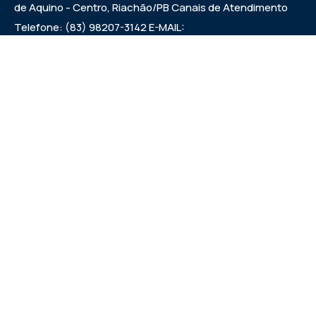
de Aquino - Centro, Riachão/PB Canais de Atendimento
Telefone: (83) 98207-3142 E-MAIL:
camarariachaopb1997@gmail.com HORÁRIO DAS
SESSÕES: SEXTAS FEIRAS ÀS 9:00h EXPEDIENTE:
SEGUNDA A SEXTA 7:00h ÀS 00:13:00h
Institucional
Legislativo
Noticias
Transparencia
Links Uteis
Prefeitura de Riachão