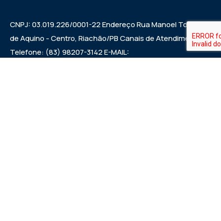
CNPJ: 03.019.226/0001-22 Endereço Rua Manoel Tomaz
de Aquino - Centro, Riachão/PB Canais de Atendimento
Telefone: (83) 98207-3142 E-MAIL:
camarariachaopb1997@gmail.com HORÁRIO DAS
SESSÕES: SEXTAS FEIRAS ÀS 9:00h EXPEDIENTE:
SEGUNDA A SEXTA 7:00h ÀS 00:13:00h
Institucional
Legislativo
Noticias
Transparencia