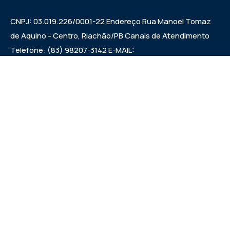
CNPJ: 03.019.226/0001-22 Endereço Rua Manoel Tomaz
de Aquino - Centro, Riachão/PB Canais de Atendimento
Telefone: (83) 98207-3142 E-MAIL:
camarariachaopb1997@gmail.com HORÁRIO DAS
SESSÕES: SEXTAS FEIRAS ÀS 9:00h EXPEDIENTE:
SEGUNDA A SEXTA 7:00h ÀS 00:13:00h
Institucional
Legislativo
Noticias
Transparencia
Links Uteis