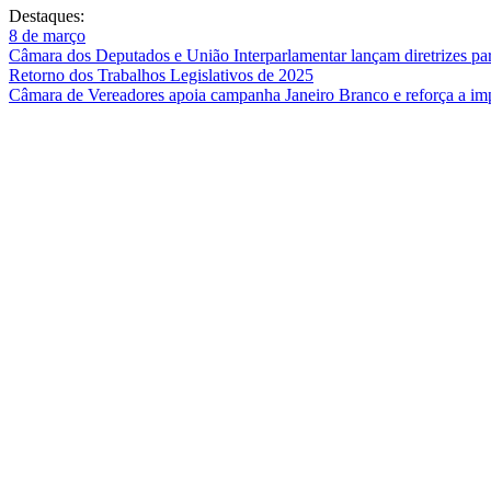
Destaques:
8 de março
Câmara dos Deputados e União Interparlamentar lançam diretrizes para
Retorno dos Trabalhos Legislativos de 2025
Câmara de Vereadores apoia campanha Janeiro Branco e reforça a imp