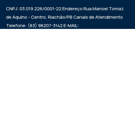
CNPJ: 03.019.226/0001-22 Endereço Rua Manoel Tomaz
de Aquino - Centro, Riachão/PB Canais de Atendimento
Telefone: (83) 98207-3142 E-MAIL:
camarariachaopb1997@gmail.com HORÁRIO DAS
SESSÕES: SEXTAS FEIRAS ÀS 9:00h EXPEDIENTE:
SEGUNDA A SEXTA 7:00h ÀS 00:13:00h
Institucional
Legislativo
Noticias
Transparencia
Links Uteis