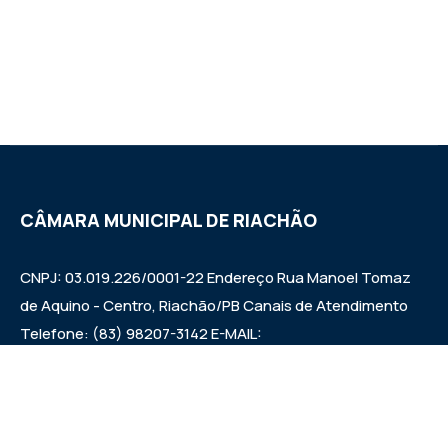
CÂMARA MUNICIPAL DE RIACHÃO
CNPJ: 03.019.226/0001-22 Endereço Rua Manoel Tomaz
de Aquino - Centro, Riachão/PB Canais de Atendimento
Telefone: (83) 98207-3142 E-MAIL:
camarariachaopb1997@gmail.com HORÁRIO DAS
SESSÕES: SEXTAS FEIRAS ÀS 9:00h EXPEDIENTE:
SEGUNDA A SEXTA 7:00h ÀS 00:13:00h