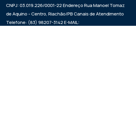
CNPJ: 03.019.226/0001-22 Endereço Rua Manoel Tomaz
de Aquino - Centro, Riachão/PB Canais de Atendimento
Telefone: (83) 98207-3142 E-MAIL:
camarariachaopb1997@gmail.com HORÁRIO DAS
SESSÕES: SEXTAS FEIRAS ÀS 9:00h EXPEDIENTE:
SEGUNDA A SEXTA 7:00h ÀS 00:13:00h
Institucional
Legislativo
Noticias
Transparencia
Links Uteis