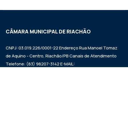
CÂMARA MUNICIPAL DE RIACHÃO
CNPJ: 03.019.226/0001-22 Endereço Rua Manoel Tomaz
de Aquino - Centro, Riachão/PB Canais de Atendimento
Telefone: (83) 98207-3142 E-MAIL:
camarariachaopb1997@gmail.com HORÁRIO DAS
SESSÕES: SEXTAS FEIRAS ÀS 9:00h EXPEDIENTE:
SEGUNDA A SEXTA 7:00h ÀS 00:13:00h
Institucional
Legislativo