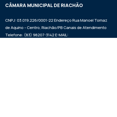
CÂMARA MUNICIPAL DE RIACHÃO
CNPJ: 03.019.226/0001-22 Endereço Rua Manoel Tomaz
de Aquino - Centro, Riachão/PB Canais de Atendimento
Telefone: (83) 98207-3142 E-MAIL:
camarariachaopb1997@gmail.com HORÁRIO DAS
SESSÕES: SEXTAS FEIRAS ÀS 9:00h EXPEDIENTE:
SEGUNDA A SEXTA 7:00h ÀS 00:13:00h
Institucional
Legislativo
Noticias
Transparencia