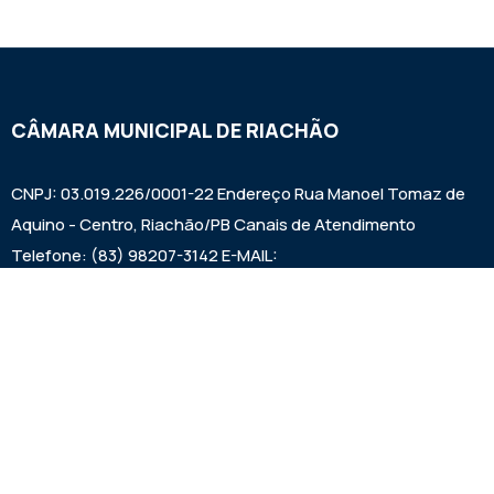
CÂMARA MUNICIPAL DE RIACHÃO
CNPJ: 03.019.226/0001-22 Endereço Rua Manoel Tomaz de
Aquino - Centro, Riachão/PB Canais de Atendimento
Telefone: (83) 98207-3142 E-MAIL:
camarariachaopb1997@gmail.com HORÁRIO DAS SESSÕES:
SEXTAS FEIRAS ÀS 9:00h EXPEDIENTE: SEGUNDA A SEXTA
7:00h ÀS 00:13:00h
Institucional
Legislativo