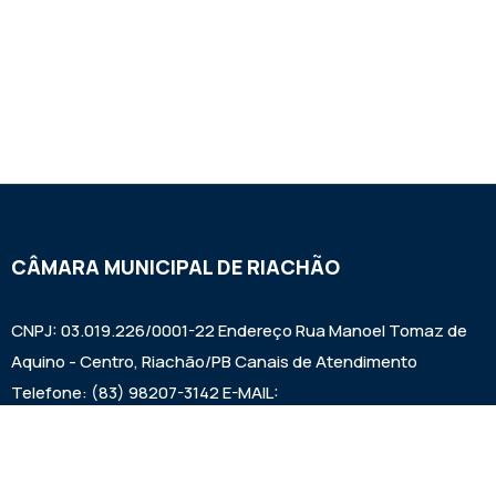
CÂMARA MUNICIPAL DE RIACHÃO
CNPJ: 03.019.226/0001-22 Endereço Rua Manoel Tomaz de
Aquino - Centro, Riachão/PB Canais de Atendimento
Telefone: (83) 98207-3142 E-MAIL:
camarariachaopb1997@gmail.com HORÁRIO DAS SESSÕES:
SEXTAS FEIRAS ÀS 9:00h EXPEDIENTE: SEGUNDA A SEXTA
7:00h ÀS 00:13:00h