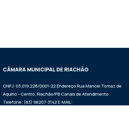
CÂMARA MUNICIPAL DE RIACHÃO
CNPJ: 03.019.226/0001-22 Endereço Rua Manoel Tomaz de
Aquino - Centro, Riachão/PB Canais de Atendimento
Telefone: (83) 98207-3142 E-MAIL:
camarariachaopb1997@gmail.com HORÁRIO DAS SESSÕES:
SEXTAS FEIRAS ÀS 9:00h EXPEDIENTE: SEGUNDA A SEXTA
7:00h ÀS 00:13:00h