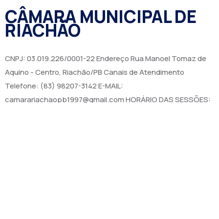
CÂMARA MUNICIPAL DE
RIACHÃO
CNPJ: 03.019.226/0001-22 Endereço Rua Manoel Tomaz de
Aquino - Centro, Riachão/PB Canais de Atendimento
Telefone: (83) 98207-3142 E-MAIL:
camarariachaopb1997@gmail.com HORÁRIO DAS SESSÕES:
SEXTAS FEIRAS ÀS 9:00h EXPEDIENTE: SEGUNDA A SEXTA
7:00h ÀS 00:13:00h
Institucional
Legislativo
Noticias
Transparencia