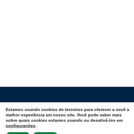
CÂMARA MUNICIPAL DE RIACHÃO
Estamos usando cookies de terceiros para oferecer a você a
melhor experiência em nosso site. Você pode saber mais
sobre quais cookies estamos usando ou desativá-los em
CNPJ: 03.019.226/0001-22 Endereço Rua Manoel Tomaz de
configurações
.