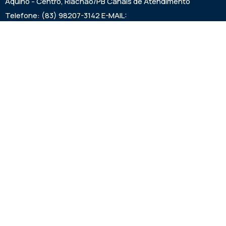
Aquino - Centro, Riachão/PB Canais de Atendimento
Telefone: (83) 98207-3142 E-MAIL:
camarariachaopb1997@gmail.com HORÁRIO DAS SESSÕES:
SEXTAS FEIRAS ÀS 9:00h EXPEDIENTE: SEGUNDA A SEXTA
7:00h ÀS 00:13:00h
Institucional
Legislativo
Noticias
Transparencia
Links Uteis
Prefeitura de Riachão