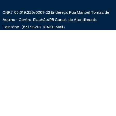
CNPJ: 03.019.226/0001-22 Endereço Rua Manoel Tomaz de
Aquino - Centro, Riachão/PB Canais de Atendimento
Telefone: (83) 98207-3142 E-MAIL:
camarariachaopb1997@gmail.com HORÁRIO DAS SESSÕES:
SEXTAS FEIRAS ÀS 9:00h EXPEDIENTE: SEGUNDA A SEXTA
7:00h ÀS 00:13:00h
Institucional
Legislativo
Noticias
Transparencia
Links Uteis