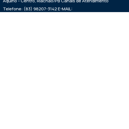
Aquino - Centro, Riachão/PB Canais de Atendimento
Telefone: (83) 98207-3142 E-MAIL:
camarariachaopb1997@gmail.com HORÁRIO DAS SESSÕES:
SEXTAS FEIRAS ÀS 9:00h EXPEDIENTE: SEGUNDA A SEXTA
7:00h ÀS 00:13:00h
Institucional
Legislativo
Noticias
Transparencia
Links Uteis
Prefeitura de Riachão